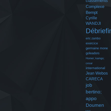
classements
Complexe
Bempt
Cyrille
WANDJI
Débriefi
eric zambo
exercice
germaine mone
goleadors
Homer; kamgo;
cesar
international
Jean Webos
CARECA
job
bertino;
appo
Doumen