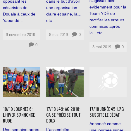
s’agissait bien
opposant les
dans le but d’avoir
évidemment pour la
césaristes de
une organisation
Team YDÉ de
Douala à ceux de
claire et saine, la…
rectifier les erreurs
Yaoundé…
etc
commises après
la…etc
9 novembre 2019
8 mai 2019
0
0
3 mai 2019
0
18/19 JOURNEE 6:
17/18 J49: AG 2018:
17/18 JRNÉE 45: L’AG
L’HIVER S’ANNONCE
CA SE PRÉCISE TOUT
SUSCITE LE DÉBAT
RUDE
DOUX
Annoncé comme
Une semaine après
L’assemblée
une journée super