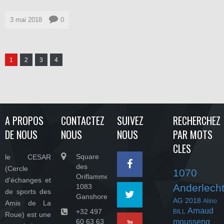
3 mai 2018
0
1
2
3
4
A PROPOS
CONTACTEZ
SUIVEZ
RECHERCHEZ
DE NOUS
NOUS
NOUS
PAR MOTS
CLES
Square
le CESAR
des
(Cercle
1070
Oriflammes,
d'échanges et
Anderlech
1083
de sports des
Ganshoren
AG 2018
Alino
Amis de La
Arnaud
+32 497
BILL
Roue) est une
60 63 63
mousseng