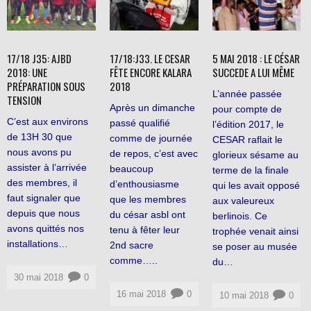
17/18 J35: AJBD
17/18:J33. LE CESAR
5 MAI 2018 : LE CÉSAR
2018: UNE
FÊTE ENCORE KALARA
SUCCEDE A LUI MÊME
PRÉPARATION SOUS
2018
L’année passée
TENSION
Après un dimanche
pour compte de
C’est aux environs
passé qualifié
l’édition 2017, le
de 13H 30 que
comme de journée
CESAR raflait le
nous avons pu
de repos, c’est avec
glorieux sésame au
assister à l’arrivée
beaucoup
terme de la finale
des membres, il
d’enthousiasme
qui les avait opposé
faut signaler que
que les membres
aux valeureux
depuis que nous
du césar asbl ont
berlinois. Ce
avons quittés nos
tenu à fêter leur
trophée venait ainsi
installations…
2nd sacre
se poser au musée
comme…..
du…
30 mai 2018
0
16 mai 2018
0
10 mai 2018
0