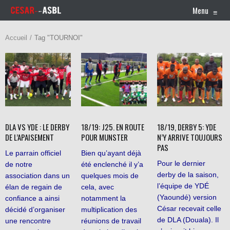
Menu
≡
Accueil
Tag "TOURNOI"
DLA VS YDE : LE DERBY
18/19: J25. EN ROUTE
18/19, DERBY 5: YDE
DE L’APAISEMENT
POUR MUNSTER
N’Y ARRIVE TOUJOURS
PAS
Le parrain officiel
Bien qu’ayant déjà
Pour le dernier
de notre
été enclenché il y’a
derby de la saison,
association dans un
quelques mois de
l’équipe de YDÉ
élan de regain de
cela, avec
(Yaoundé) version
confiance a ainsi
notamment la
César recevait celle
décidé d’organiser
multiplication des
de DLA (Douala). Il
une rencontre
réunions de travail