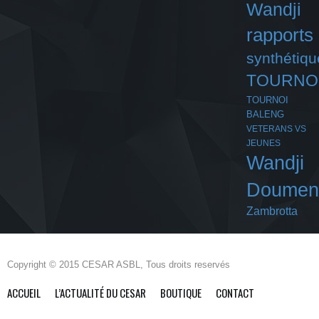
Wandji
rapports
synthétiqu
TOURNO
TOURNOI
BALENG
VETERANS VS
JEUNES
Wandji
Doumen
Zambrotta
Copyright © 2015 CESAR ASBL, Tous droits reservés
ACCUEIL
L’ACTUALITÉ DU CESAR
BOUTIQUE
CONTACT