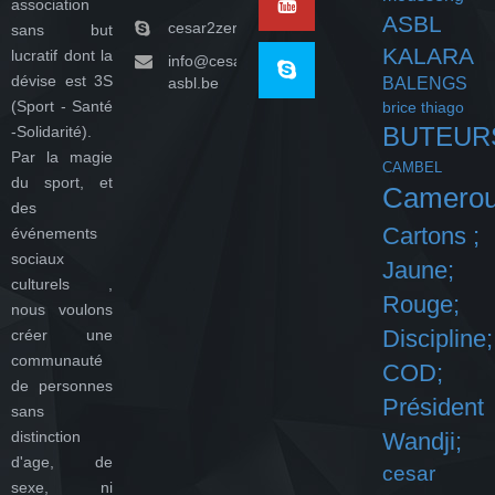
association
ASBL
cesar2zeroasbl
sans but
KALARA
lucratif dont la
info@cesar-
dévise est 3S
asbl.be
BALENGS
(Sport - Santé
brice thiago
BUTEUR
-Solidarité).
Par la magie
CAMBEL
du sport, et
Camero
des
Cartons ;
événements
sociaux
Jaune;
culturels ,
Rouge;
nous voulons
Discipline;
créer une
communauté
COD;
de personnes
Président
sans
distinction
Wandji;
d'age, de
cesar
sexe, ni