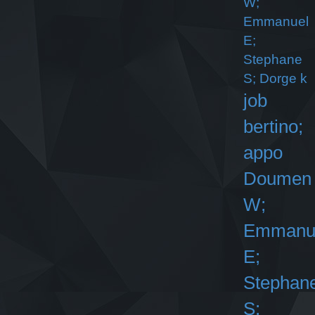
W;
Emmanuel
E;
Stephane
S; Dorge k
job
bertino;
appo
Doumen
W;
Emmanu
E;
Stephan
S;