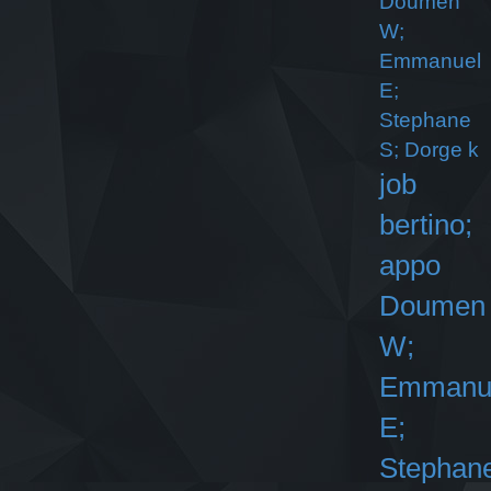
Doumen
W;
Emmanuel
E;
Stephane
S; Dorge k
job
bertino;
appo
Doumen
W;
Emmanu
E;
Stephan