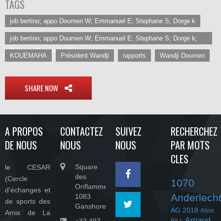
TAGS
job bertino; appo Doumen W; Emmanuel E; Stephane S; Dorge k
job bertino; appo Doumen W; Emmanuel E; Stephane S; Dorge k;
Buteurs; Passeurs; Cesar-asbl
KOUEMAHA
Président Wandji
rapports
Wandji Doumen
SHARE NOW
A PROPOS
CONTACTEZ
SUIVEZ
RECHERCHEZ
DE NOUS
NOUS
NOUS
PAR MOTS
CLES
Square
le CESAR
des
(Cercle
1070
Oriflammes,
d'échanges et
Anderlech
1083
de sports des
Ganshoren
AG 2018
Alino
Amis de La
Arnaud
+32 497
BILL