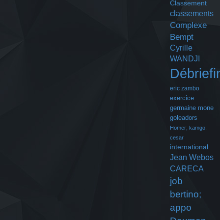
Classement
classements
Complexe
Bempt
Cyrille
WANDJI
Débriefi
eric zambo
exercice
germaine mone
goleadors
Homer; kamgo;
cesar
international
Jean Webos
CARECA
job
bertino;
appo