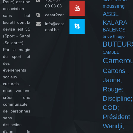
Roue) est une
60 63 63
mousseng
association
ASBL
cesar2zeroasbl
sans but
KALARA
lucratif dont la
info@cesar-
dévise est 3S
asbl.be
BALENGS
(Sport - Santé
brice thiago
BUTEUR
-Solidarité).
Par la magie
CAMBEL
du sport, et
Camero
des
Cartons ;
événements
sociaux
Jaune;
culturels ,
Rouge;
nous voulons
Discipline;
créer une
communauté
COD;
de personnes
Président
sans
distinction
Wandji;
d'age, de