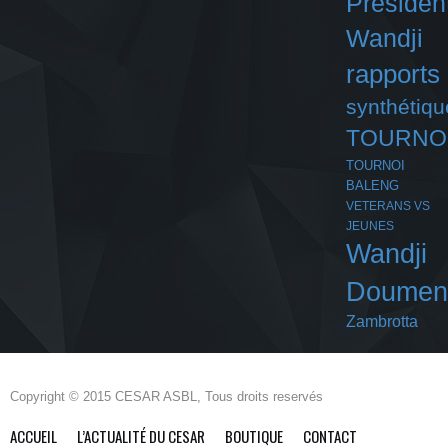
Présiden
Wandji
rapports
synthétiqu
TOURNO
TOURNOI
BALENG
VETERANS VS
JEUNES
Wandji
Doumen
Zambrotta
Copyright © 2015 CESAR ASBL, Tous droits reservés
ACCUEIL
L’ACTUALITÉ DU CESAR
BOUTIQUE
CONTACT