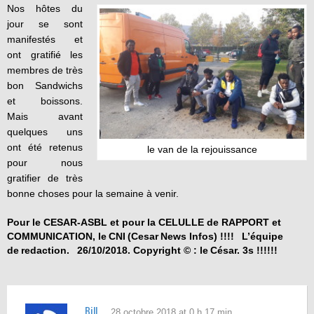
Nos hôtes du
jour se sont
manifestés et
ont gratifié les
membres de très
bon Sandwichs
et boissons.
Mais avant
quelques uns
ont été retenus
le van de la rejouissance
pour nous
gratifier de très
bonne choses pour la semaine à venir.
Pour le CESAR-ASBL et pour la CELULLE de RAPPORT et
COMMUNICATION, le CNI (
Cesar
News Infos) !!!!
L’équipe
de
redaction
.
26/10/2018. Copyright © : le
César
. 3s !!!!!!
Bill
28 octobre 2018 at 0 h 17 min