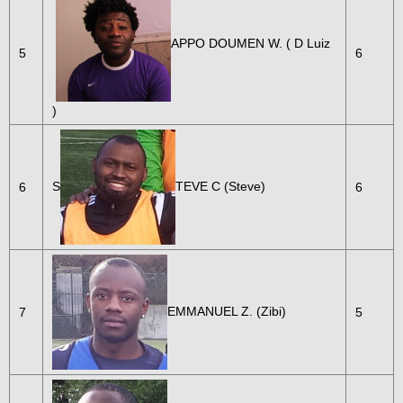
APPO DOUMEN W. ( D Luiz
5
6
)
S
TEVE C (Steve)
6
6
EMMANUEL Z. (Zibi)
7
5