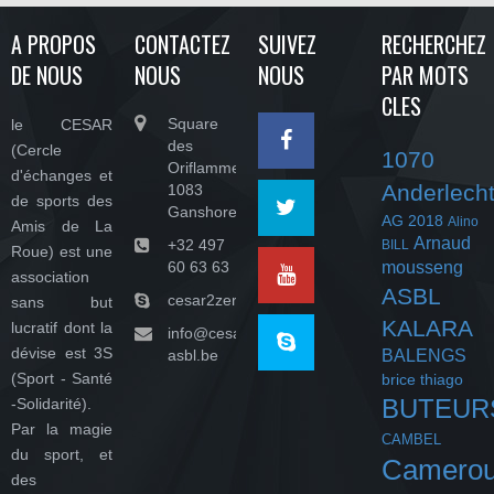
A PROPOS
CONTACTEZ
SUIVEZ
RECHERCHEZ
DE NOUS
NOUS
NOUS
PAR MOTS
CLES
Square
le CESAR
des
(Cercle
1070
Oriflammes,
d'échanges et
Anderlech
1083
de sports des
Ganshoren
AG 2018
Alino
Amis de La
Arnaud
+32 497
BILL
Roue) est une
60 63 63
mousseng
association
ASBL
cesar2zeroasbl
sans but
KALARA
lucratif dont la
info@cesar-
dévise est 3S
asbl.be
BALENGS
(Sport - Santé
brice thiago
BUTEUR
-Solidarité).
Par la magie
CAMBEL
du sport, et
Camero
des