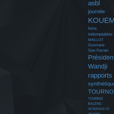
asbl
journée
KOUE
lions
indomptables
MAILLOT
Ousmane
Sow
Parrain
Présiden
Wandji
rapports
synthétiqu
TOURNO
TOURNOI
BALENG
VETERANS VS