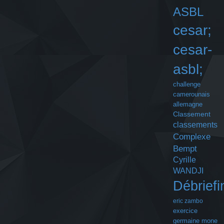
ASBL
cesar;
cesar-
asbl;
challenge
camerounais
allemagne
Classement
classements
Complexe
Bempt
Cyrille
WANDJI
Débriefi
eric zambo
exercice
germaine mone