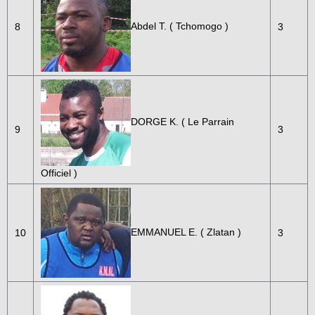
Abdel T. ( Tchomogo )
8
3
DORGE K. ( Le Parrain
9
3
Officiel )
EMMANUEL E. ( Zlatan )
10
3