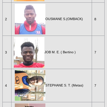
OUSMANE S.(OMBACK)
2
8
JOB M. E. ( Bertino )
3
7
STEPHANE S. T. (Metas)
4
7