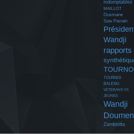
indomptables
MAILLOT
Ousmane
Sow
Parrain
Présiden
Wandji
rapports
synthétiqu
TOURNO
TOURNOI
BALENG
VETERANS VS
JEUNES
Wandji
Doumen
Zambrotta