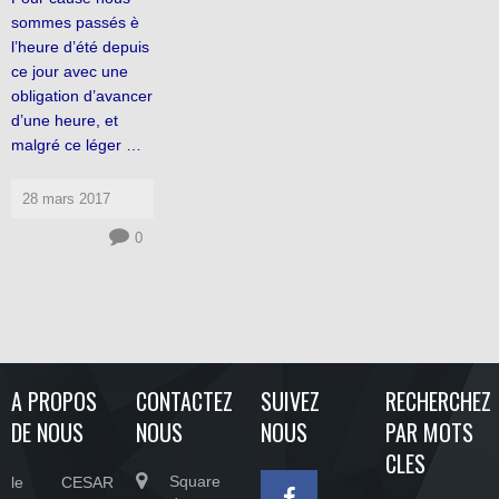
sommes passés è
l’heure d’été depuis
ce jour avec une
obligation d’avancer
d’une heure, et
malgré ce léger …
28 mars 2017
0
A PROPOS
CONTACTEZ
SUIVEZ
RECHERCHEZ
DE NOUS
NOUS
NOUS
PAR MOTS
CLES
Square
le CESAR