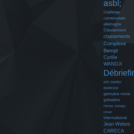
asbl;
challenge
camerounais
allemagne
Classement
classements
Complexe
Bempt
Cyrille
WANDJI
Débriefi
eric zambo
exercice
germaine mone
goleadors
Homer; kamgo;
cesar
international
Jean Webos
CARECA