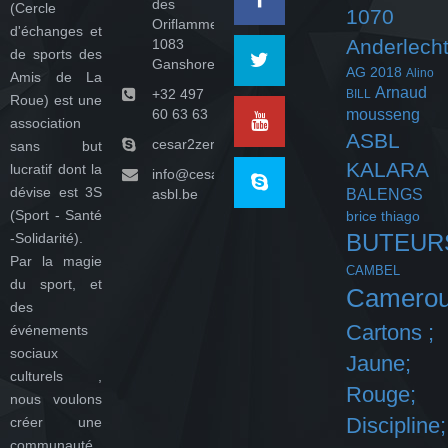
des
(Cercle
1070
Oriflammes,
d'échanges et
Anderlech
1083
de sports des
Ganshoren
AG 2018
Alino
Amis de La
Arnaud
+32 497
BILL
Roue) est une
60 63 63
mousseng
association
ASBL
cesar2zeroasbl
sans but
KALARA
lucratif dont la
info@cesar-
dévise est 3S
asbl.be
BALENGS
(Sport - Santé
brice thiago
BUTEUR
-Solidarité).
Par la magie
CAMBEL
du sport, et
Camero
des
Cartons ;
événements
sociaux
Jaune;
culturels ,
Rouge;
nous voulons
Discipline;
créer une
communauté