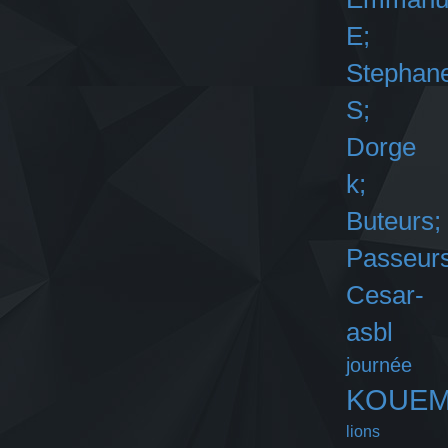
E;
Stephan
S;
Dorge
k;
Buteurs;
Passeurs
Cesar-
asbl
journée
KOUE
lions