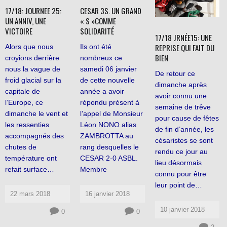
17/18: JOURNEE 25:
CESAR 3S. UN GRAND
UN ANNIV, UNE
« S »COMME
VICTOIRE
SOLIDARITÉ
17/18 JRNÉE15: UNE
REPRISE QUI FAIT DU
Alors que nous
Ils ont été
BIEN
croyions derrière
nombreux ce
nous la vague de
samedi 06 janvier
De retour ce
froid glacial sur la
de cette nouvelle
dimanche après
capitale de
année a avoir
avoir connu une
l’Europe, ce
répondu présent à
semaine de trêve
dimanche le vent et
l’appel de Monsieur
pour cause de fêtes
les ressenties
Léon NONO alias
de fin d’année, les
accompagnés des
ZAMBROTTA au
césaristes se sont
chutes de
rang desquelles le
rendu ce jour au
température ont
CESAR 2-0 ASBL.
lieu désormais
refait surface…
Membre
connu pour être
leur point de…
22 mars 2018
16 janvier 2018
10 janvier 2018
0
0