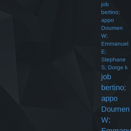
job
bertino;
appo
Doumen
W;
Emmanuel
E;
Stephane
S; Dorge k
job
bertino;
appo
Doumen
W;
Emmanu