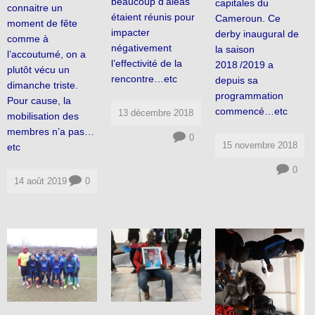
beaucoup d’aléas
capitales du
connaitre un
étaient réunis pour
Cameroun. Ce
moment de fête
impacter
derby inaugural de
comme à
négativement
la saison
l’accoutumé, on a
l’effectivité de la
2018 /2019 a
plutôt vécu un
rencontre…etc
depuis sa
dimanche triste.
programmation
Pour cause, la
commencé…etc
13 décembre 2018
mobilisation des
membres n’a pas…
0
15 novembre 2018
etc
0
14 août 2019
0