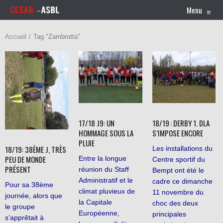
Menu
≡
Accueil
Tag "Zambrotta"
17/18 J9: UN
18/19 : DERBY 1. DLA
HOMMAGE SOUS LA
S’IMPOSE ENCORE
PLUIE
18/19: 38ÈME J, TRÈS
Les installations du
PEU DE MONDE
Entre la longue
Centre sportif du
PRÉSENT
réunion du Staff
Bempt ont été le
Administratif et le
cadre ce dimanche
Pour sa 38ème
climat pluvieux de
11 novembre du
journée, alors que
la Capitale
choc des deux
le groupe
Européenne,
principales
s’apprêtait à