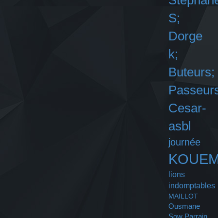
Stephan
S;
Dorge
k;
Buteurs;
Passeurs
Cesar-
asbl
journée
KOUE
lions
indomptables
MAILLOT
Ousmane
Sow
Parrain