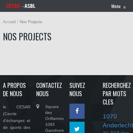
Menu
≡
Accueil
Nos Projects
NOS PROJECTS
A PROPOS
CONTACTEZ
SUIVEZ
RECHERCHEZ
DE NOUS
NOUS
NOUS
PAR MOTS
CLES
Square
le CESAR
des
(Cercle
1070
Oriflammes,
d'échanges et
Anderlech
1083
de sports des
Ganshoren
AG 2018