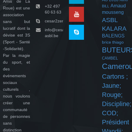
Alino
Amis de La
Arnaud
+32 497
BILL
Roue) est une
60 63 63
mousseng
association
ASBL
cesar2zeroasbl
sans but
KALARA
lucratif dont la
info@cesar-
dévise est 3S
asbl.be
BALENGS
(Sport - Santé
brice thiago
BUTEUR
-Solidarité).
Par la magie
CAMBEL
du sport, et
Camero
des
Cartons ;
événements
sociaux
Jaune;
culturels ,
Rouge;
nous voulons
Discipline;
créer une
communauté
COD;
de personnes
Président
sans
distinction
Wandji;