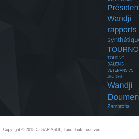
Présiden
Wandji
rapports
synthétiqu
TOURNO
TOURNOI
BALENG
VETERANS VS
JEUNES
Wandji
Doumen
Zambrotta
Copyright © 2015 CESAR ASBL, Tous droits reservés