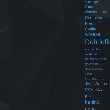
allemagne
Classement
classements
Complexe
Bempt
Cyrille
WANDJI
Débriefi
eric zambo
exercice
germaine mone
goleadors
Homer; kamgo;
cesar
international
Jean Webos
CARECA
job
bertino;
appo