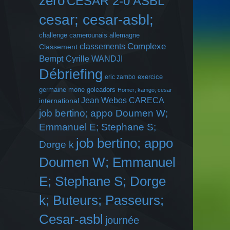
zero
CESAR 2-0 ASBL
cesar; cesar-asbl;
challenge camerounais allemagne
Complexe
classements
Classement
Bempt
Cyrille WANDJI
Débriefing
exercice
eric zambo
germaine mone
goleadors
Homer; kamgo; cesar
Jean Webos CARECA
international
job bertino; appo Doumen W;
Emmanuel E; Stephane S;
job bertino; appo
Dorge k
Doumen W; Emmanuel
E; Stephane S; Dorge
k; Buteurs; Passeurs;
Cesar-asbl
journée