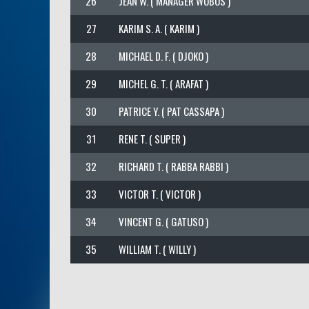
26
JEAN W. ( MANAGER WOBOS )
27
KARIM S. A. ( KARIM )
28
MICHAEL D. F. ( DJOKO )
29
MICHEL G. T. ( ARAFAT )
30
PATRICE Y. ( PAT CASSAPA )
31
RENE T. ( SUPER )
32
RICHARD T. ( RABBA RABBI )
33
VICTOR T. ( VICTOR )
34
VINCENT G. ( GATUSO )
35
WILLIAM T. ( WILLY )