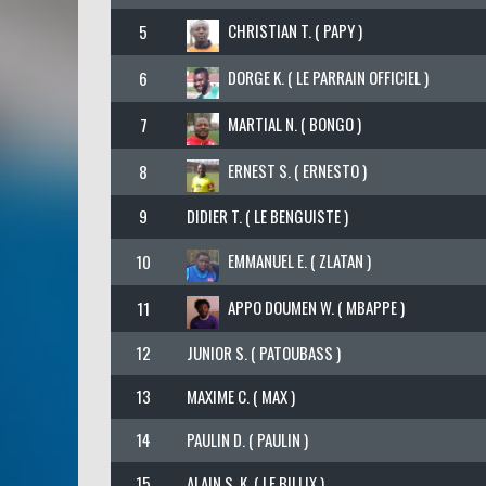
CHRISTIAN T. ( PAPY )
5
DORGE K. ( LE PARRAIN OFFICIEL )
6
MARTIAL N. ( BONGO )
7
ERNEST S. ( ERNESTO )
8
9
DIDIER T. ( LE BENGUISTE )
EMMANUEL E. ( ZLATAN )
10
APPO DOUMEN W. ( MBAPPE )
11
12
JUNIOR S. ( PATOUBASS )
13
MAXIME C. ( MAX )
14
PAULIN D. ( PAULIN )
15
ALAIN S. K. ( LE BILLIX )