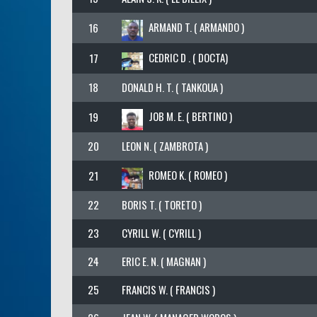
ARMAND T. ( ARMANDO )
16
CEDRIC D . ( DOCTA)
17
18
DONALD H. T. ( TANKOUA )
JOB M. E. ( BERTINO )
19
20
LEON N. ( ZAMBROTA )
ROMEO K. ( ROMEO )
21
22
BORIS T. ( TORETO )
23
CYRILL W. ( CYRILL )
24
ERIC E. N. ( MAGNAN )
25
FRANCIS W. ( FRANCIS )