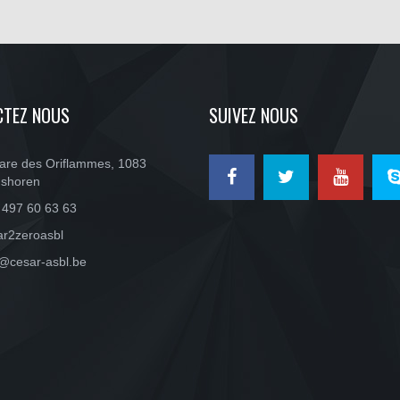
CTEZ NOUS
SUIVEZ NOUS
are des Oriflammes, 1083
shoren
 497 60 63 63
ar2zeroasbl
o@cesar-asbl.be