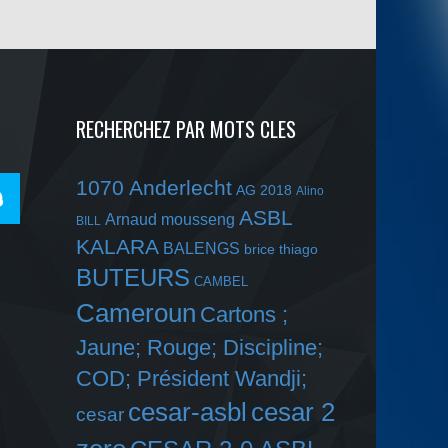
RECHERCHEZ PAR MOTS CLES
1070 Anderlecht
AG 2018
Alino
ASBL
Arnaud mousseng
BILL
KALARA
BALENGS
brice thiago
BUTEURS
CAMBEL
Cameroun
Cartons ;
Jaune; Rouge; Discipline;
COD; Président Wandji;
cesar-asbl
cesar 2
cesar