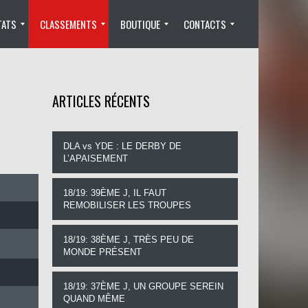
TATS
CLASSEMENTS
BOUTIQUE
CONTACTS
PASSEURS
CARTONS
BUTEURS
PASSEURS
SAISON 2015/2016
CARTONS
BUTEURS
SAISON 2016/2017
PASSEURS
SAISON 2017/2018
BUTEURS
CARTONS
PASSEURS
SAISON 2018/2019
BUTEURS
Checkout
Mon Panier
Mon Compte
DEVENIR MEMBRE
CONTACTEZ NOUS
ARTICLES RÉCENTS
DLA vs YDE : LE DERBY DE
L’APAISEMENT
18/19: 39ÈME J, IL FAUT
REMOBILISER LES TROUPES
18/19: 38ÈME J, TRÈS PEU DE
MONDE PRÉSENT
18/19: 37ÈME J, UN GROUPE SEREIN
QUAND MÊME