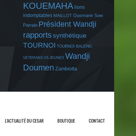
KOUEMAHA
lions
indomptables
Ousmane Sow
MAILLOT
Président Wandji
Parrain
rapports
synthétique
TOURNOI
TOURNOI BALENG
Wandji
VETERANS VS JEUNES
Doumen
Zambrotta
L’ACTUALITÉ DU CESAR
BOUTIQUE
CONTACT