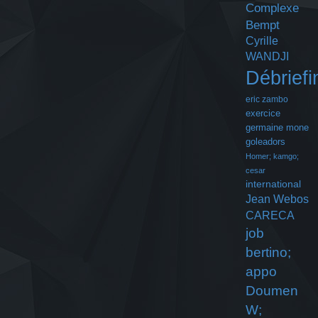
Complexe
Bempt
Cyrille
WANDJI
Débriefi
eric zambo
exercice
germaine mone
goleadors
Homer; kamgo;
cesar
international
Jean Webos
CARECA
job
bertino;
appo
Doumen
W;