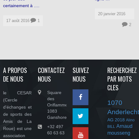
certainement à ….
20 janvier 2016
17 août 2016
1
2
A PROPOS
CONTACTEZ
SUIVEZ
RECHERCHEZ
DE NOUS
NOUS
NOUS
PAR MOTS
CLES
Square
le CESAR
des
(Cercle
1070
Oriflammes,
d'échanges et
Anderlech
1083
de sports des
Ganshoren
AG 2018
Alino
Amis de La
Arnaud
+32 497
BILL
Roue) est une
60 63 63
mousseng
association