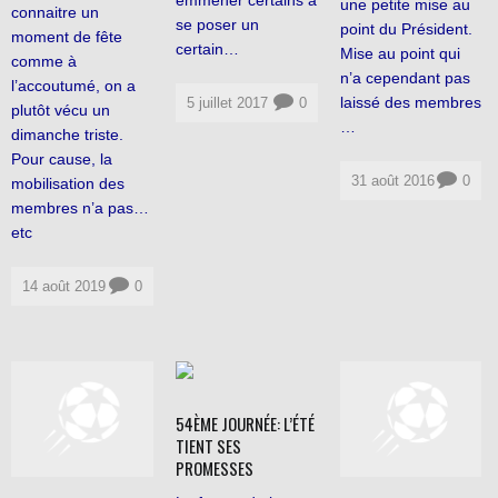
emmener certains à
une petite mise au
connaitre un
se poser un
point du Président.
moment de fête
certain…
Mise au point qui
comme à
n’a cependant pas
l’accoutumé, on a
laissé des membres
5 juillet 2017
0
plutôt vécu un
…
dimanche triste.
Pour cause, la
31 août 2016
0
mobilisation des
membres n’a pas…
etc
14 août 2019
0
54ÈME JOURNÉE: L’ÉTÉ
TIENT SES
PROMESSES