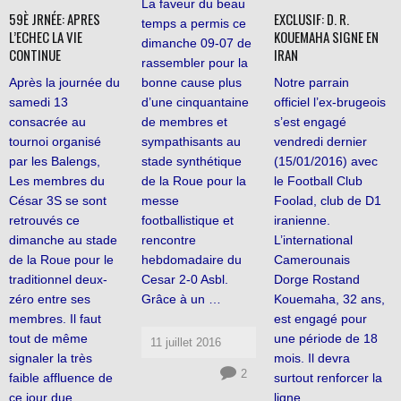
La faveur du beau
59È JRNÉE: APRES
EXCLUSIF: D. R.
temps a permis ce
L’ECHEC LA VIE
KOUEMAHA SIGNE EN
dimanche 09-07 de
CONTINUE
IRAN
rassembler pour la
bonne cause plus
Après la journée du
Notre parrain
d’une cinquantaine
samedi 13
officiel l’ex-brugeois
de membres et
consacrée au
s’est engagé
sympathisants au
tournoi organisé
vendredi dernier
stade synthétique
par les Balengs,
(15/01/2016) avec
de la Roue pour la
Les membres du
le Football Club
messe
César 3S se sont
Foolad, club de D1
footballistique et
retrouvés ce
iranienne.
rencontre
dimanche au stade
L’international
hebdomadaire du
de la Roue pour le
Camerounais
Cesar 2-0 Asbl.
traditionnel deux-
Dorge Rostand
Grâce à un …
zéro entre ses
Kouemaha, 32 ans,
membres. Il faut
est engagé pour
tout de même
une période de 18
11 juillet 2016
signaler la très
mois. Il devra
2
faible affluence de
surtout renforcer la
ce jour due
ligne …