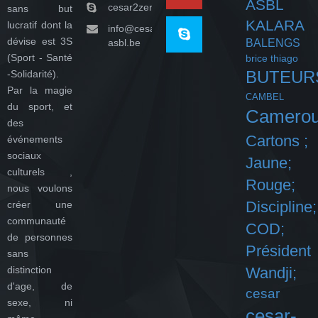
ASBL
cesar2zeroasbl
sans but
KALARA
lucratif dont la
info@cesar-
dévise est 3S
asbl.be
BALENGS
(Sport - Santé
brice thiago
BUTEUR
-Solidarité).
Par la magie
CAMBEL
du sport, et
Camero
des
Cartons ;
événements
sociaux
Jaune;
culturels ,
Rouge;
nous voulons
Discipline;
créer une
communauté
COD;
de personnes
Président
sans
distinction
Wandji;
d'age, de
cesar
sexe, ni
cesar-