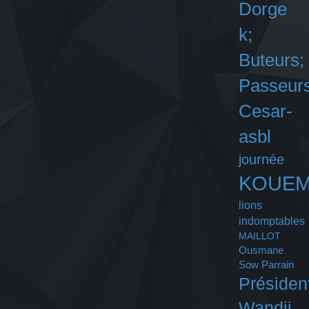
Dorge
k;
Buteurs;
Passeurs
Cesar-
asbl
journée
KOUE
lions
indomptables
MAILLOT
Ousmane
Sow
Parrain
Présiden
Wandji