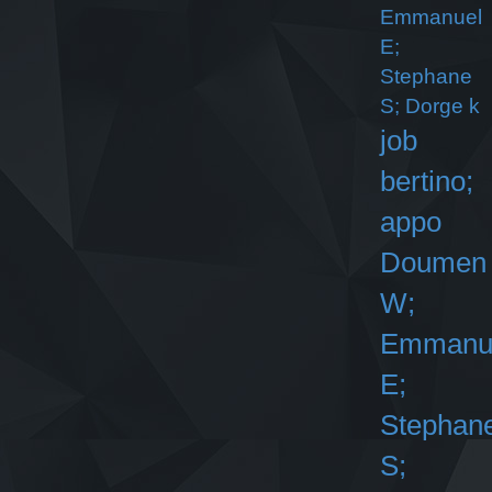
Emmanuel
E;
Stephane
S; Dorge k
job
bertino;
appo
Doumen
W;
Emmanu
E;
Stephan
S;