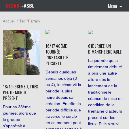
Menu
≡
Accueil
Tag "Parrain"
16/17 40ÈME
61È JRNEE: UN
JOURNÉE :
DIMANCHE ENDIABLE
L’INSTABILITÉ
La journée qui a
PERSISTE
timidement débuté
Depuis quelques
a pris une autre
semaines déjà (3
allure dès le
ou 4), le césar vit la
18/19: 38ÈME J, TRÈS
lancement de la
période la plus
PEU DE MONDE
traditionnelle
PRÉSENT
noire depuis sa
séance de mise en
création. En effet la
condition de la
Pour sa 38ème
période difficile que
trentaine d’acteurs
journée, alors que
traverse le cercle
présent sur les
le groupe
en ce moment peut
lieux. Puis a suivi
s’apprêtait à