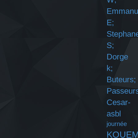
Emmanu
E;
Stephan
S;
Dorge
k;
Buteurs;
Passeurs
Cesar-
asbl
journée
KOUE