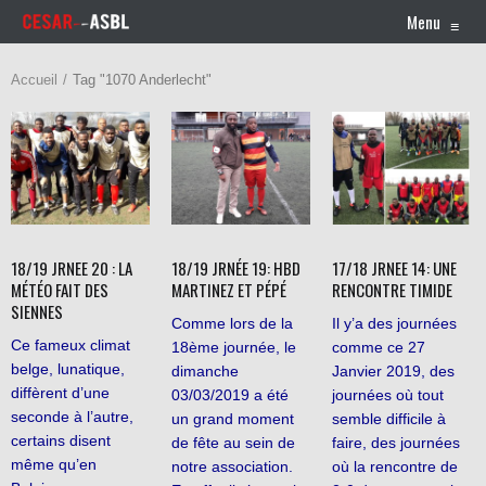
Menu
≡
Accueil
Tag "1070 Anderlecht"
18/19 JRNEE 20 : LA
18/19 JRNÉE 19: HBD
17/18 JRNEE 14: UNE
MÉTÉO FAIT DES
MARTINEZ ET PÉPÉ
RENCONTRE TIMIDE
SIENNES
Comme lors de la
Il y’a des journées
Ce fameux climat
18ème journée, le
comme ce 27
belge, lunatique,
dimanche
Janvier 2019, des
diffèrent d’une
03/03/2019 a été
journées où tout
seconde à l’autre,
un grand moment
semble difficile à
certains disent
de fête au sein de
faire, des journées
même qu’en
notre association.
où la rencontre de