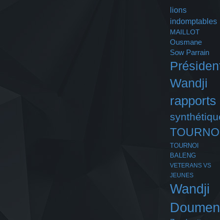
lions
indomptables
MAILLOT
Ousmane
Sow
Parrain
Présiden
Wandji
rapports
synthétiqu
TOURNO
TOURNOI
BALENG
VETERANS VS
JEUNES
Wandji
Doumen