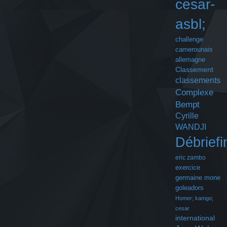
cesar-
asbl;
challenge
camerounais
allemagne
Classement
classements
Complexe
Bempt
Cyrille
WANDJI
Débriefi
eric zambo
exercice
germaine mone
goleadors
Homer; kamgo;
cesar
international