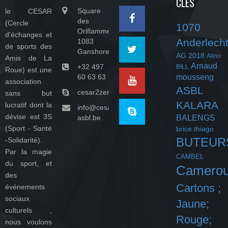
CLES
Square
le CESAR
des
(Cercle
1070
Oriflammes,
d'échanges et
Anderlech
1083
de sports des
Ganshoren
AG 2018
Alino
Amis de La
Arnaud
+32 497
BILL
Roue) est une
60 63 63
mousseng
association
ASBL
cesar2zeroasbl
sans but
KALARA
lucratif dont la
info@cesar-
dévise est 3S
asbl.be
BALENGS
(Sport - Santé
brice thiago
BUTEUR
-Solidarité).
Par la magie
CAMBEL
du sport, et
Camero
des
Cartons ;
événements
sociaux
Jaune;
culturels ,
Rouge;
nous voulons