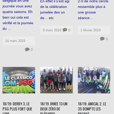
Belgique en une
En effet il s’est agi
2-0 de notre cercle
journée vous avez
de la célébration
ressemble plus à
quatre saisons. Eh
jumelée des un
une grosse
bien oui cela est
de… etc
séance…
vérifié et la journée
du …
8 mars 2019
0
1 février 2019
0
14 mars 2019
0
18/19: DERBY 3, LE
18/19 JRNEE 13:UN
18/19. AMICAL 2. LE
PSG PLUS FORT QUE
DEUX ZÉRO DE
3S DOMPTE LES
L’OM
BLÉDARDS
PAGNAS