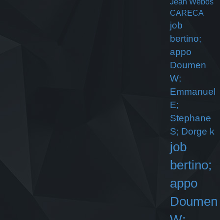
Jean Webos
CARECA
job
bertino;
appo
Doumen
W;
Emmanuel
E;
Stephane
S; Dorge k
job
bertino;
appo
Doumen
W;