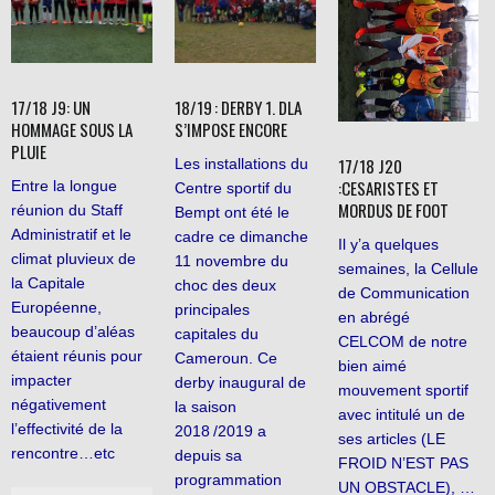
17/18 J9: UN
18/19 : DERBY 1. DLA
HOMMAGE SOUS LA
S’IMPOSE ENCORE
PLUIE
17/18 J20
Les installations du
:CESARISTES ET
Entre la longue
Centre sportif du
MORDUS DE FOOT
réunion du Staff
Bempt ont été le
Administratif et le
cadre ce dimanche
Il y’a quelques
climat pluvieux de
11 novembre du
semaines, la Cellule
la Capitale
choc des deux
de Communication
Européenne,
principales
en abrégé
beaucoup d’aléas
capitales du
CELCOM de notre
étaient réunis pour
Cameroun. Ce
bien aimé
impacter
derby inaugural de
mouvement sportif
négativement
la saison
avec intitulé un de
l’effectivité de la
2018 /2019 a
ses articles (LE
rencontre…etc
depuis sa
FROID N’EST PAS
programmation
UN OBSTACLE), …