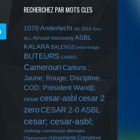
RECHERCHEZ PAR MOTS CLES
1070 Anderlecht
AG 2018
Alino
ASBL
Arnaud mousseng
BILL
KALARA
BALENGS
brice thiago
BUTEURS
CAMBEL
Cameroun
Cartons ;
Jaune; Rouge; Discipline;
COD; Président Wandji;
cesar-asbl
cesar 2
cesar
zero
CESAR 2-0 ASBL
cesar; cesar-asbl;
challenge camerounais allemagne
Complexe
classements
Classement