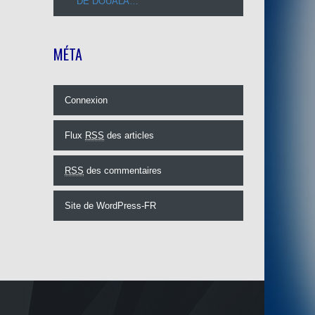
DE DOUALA…
MÉTA
Connexion
Flux
RSS
des articles
RSS
des commentaires
Site de WordPress-FR