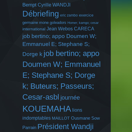
Bempt
Cyrille WANDJI
Débriefing
exercice
eric zambo
germaine mone
goleadors
Homer; kamgo; cesar
Jean Webos CARECA
international
job bertino; appo Doumen W;
Emmanuel E; Stephane S;
job bertino; appo
Dorge k
Doumen W; Emmanuel
E; Stephane S; Dorge
k; Buteurs; Passeurs;
Cesar-asbl
journée
KOUEMAHA
lions
indomptables
Ousmane Sow
MAILLOT
Président Wandji
Parrain