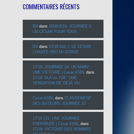
COMMENTAIRES RÉCENTS
Bill
dans
2018/2019: JOURNÉE 3:
UN CÉSAR POUR TOUS
Bill
dans
17/18 41è J: LE CESAR
CHANTE HBD Mr DORGE
17/18: JOURNEE 24: UN ANNIV,
UNE VICTOIRE | Cesar ASBL
dans
17/18: DLA vs YDE: UNE
SENSATION DE DÉJÀ VU
Cesar ASBL
dans
CLASSEMENT
DES BUTEURS JOURNÉE 10
17/18 J21: UNE JOURNEE
ENDIABLEE | Cesar ASBL
dans
17/18: VICTOIRE DES HOMMES