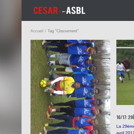
Accueil
Tag "Classement"
16/17: 29
La 29ème
avril 201