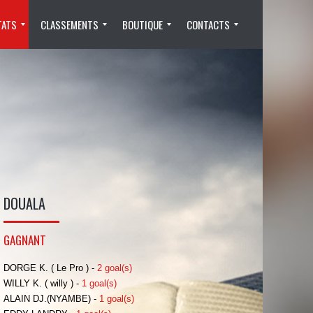
TATS
CLASSEMENTS
BOUTIQUE
CONTACTS
PASSEURS
CARTONS
BUTEURS
PASSEURS
SAISON 2015/2016
CARTONS
BUTEURS
SAISON 2016/2017
PASSEURS
SAISON 2017/2018
BUTEURS
CARTONS
PASSEURS
SAISON 2018/2019
BUTEURS
Checkout
Mon Panier
Mon Compte
DEVENIR MEMBRE
CONTACTEZ NOUS
DOUALA
GAGNANT
DORGE K. ( Le Pro ) -
2 goal(s)
WILLY K. ( willy ) -
1 goal(s)
ALAIN DJ.(NYAMBE) -
1 goal(s)