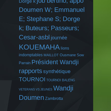
job bertino; appo
Dorge k
Doumen W; Emmanuel
E; Stephane S; Dorge
k; Buteurs; Passeurs;
Cesar-asbl
journée
KOUEMAHA
lions
indomptables
Ousmane Sow
MAILLOT
Président Wandji
Parrain
rapports
synthétique
TOURNOI
TOURNOI BALENG
Wandji
VETERANS VS JEUNES
Doumen
Zambrotta