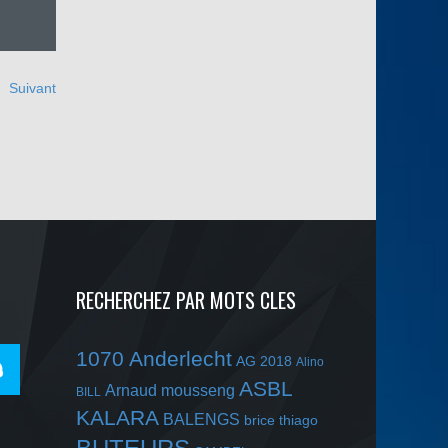
Suivant
RECHERCHEZ PAR MOTS CLES
1070 Anderlecht
AG 2018
Alino
ASBL
Arnaud mousseng
BILL
KALARA
BALENGS
brice thiago