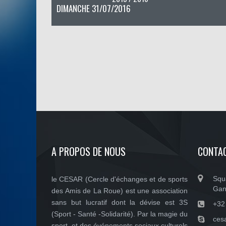
DIMANCHE 31/07/2016
A PROPOS DE NOUS
CONTA
Squ
le CESAR (Cercle d'échanges et de sports
Gan
des Amis de La Roue) est une association
sans but lucratif dont la dévise est 3S
+32
(Sport - Santé -Solidarité). Par la magie du
ces
sport, et des événements sociaux culturels