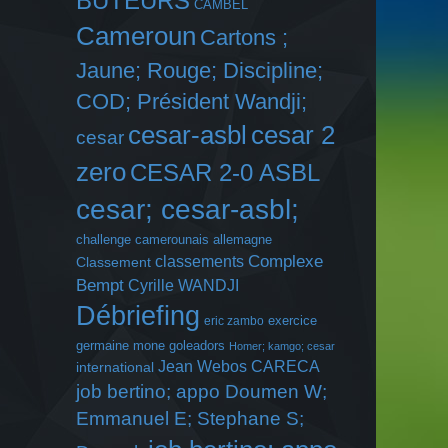
BUTEURS
CAMBEL
Cameroun
Cartons ;
Jaune; Rouge; Discipline;
COD; Président Wandji;
cesar-asbl
cesar 2
cesar
zero
CESAR 2-0 ASBL
cesar; cesar-asbl;
challenge camerounais allemagne
Complexe
classements
Classement
Bempt
Cyrille WANDJI
Débriefing
exercice
eric zambo
germaine mone
goleadors
Homer; kamgo; cesar
Jean Webos CARECA
international
job bertino; appo Doumen W;
Emmanuel E; Stephane S;