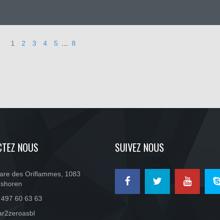
1
2
3
4
5
…
8
CTEZ NOUS
SUIVEZ NOUS
are des Oriflammes, 1083
shoren
 497 60 63 63
ar2zeroasbl