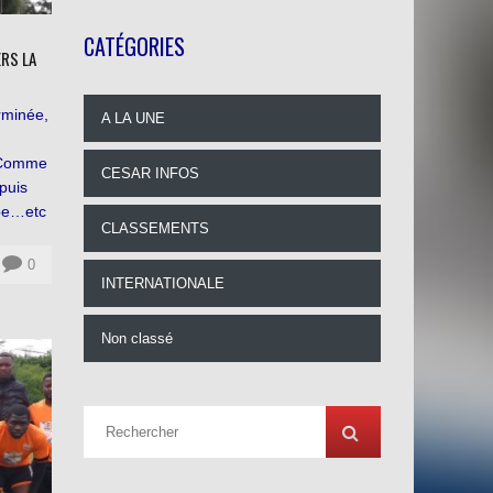
CATÉGORIES
RS LA
rminée,
A LA UNE
. Comme
CESAR INFOS
epuis
upe…etc
CLASSEMENTS
0
INTERNATIONALE
Non classé