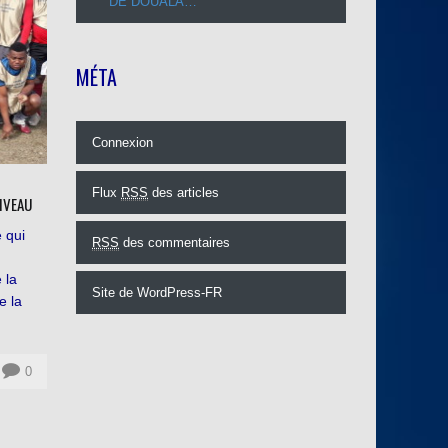
DE DOUALA…
MÉTA
Connexion
Flux
RSS
des articles
NIVEAU
 qui
RSS
des commentaires
 la
Site de WordPress-FR
e la
0