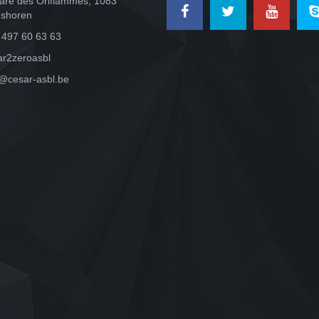
are des Oriflammes, 1083
shoren
 497 60 63 63
ar2zeroasbl
o@cesar-asbl.be