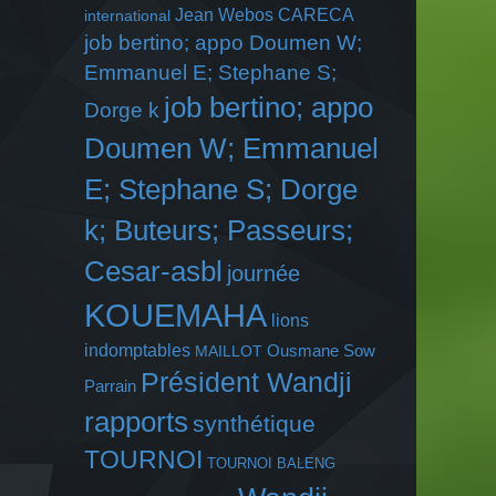
Jean Webos CARECA
international
job bertino; appo Doumen W;
Emmanuel E; Stephane S;
job bertino; appo
Dorge k
Doumen W; Emmanuel
E; Stephane S; Dorge
k; Buteurs; Passeurs;
Cesar-asbl
journée
KOUEMAHA
lions
indomptables
Ousmane Sow
MAILLOT
Président Wandji
Parrain
rapports
synthétique
TOURNOI
TOURNOI BALENG