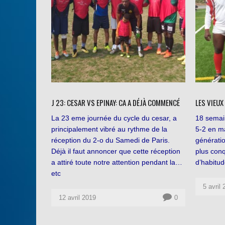
J 23: CESAR VS EPINAY: CA A DÉJÀ COMMENCÉ
LES VIEU
La 23 eme journée du cycle du cesar, a
18 semai
principalement vibré au rythme de la
5-2 en m
réception du 2-o du Samedi de Paris.
génératio
Déjà il faut annoncer que cette réception
plus con
a attiré toute notre attention pendant la…
d’habitu
etc
5 avril
12 avril 2019
0