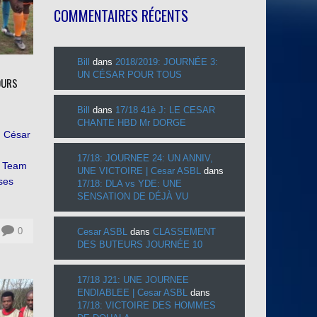
COMMENTAIRES RÉCENTS
Bill
dans
2018/2019: JOURNÉE 3:
UN CÉSAR POUR TOUS
JOURS
Bill
dans
17/18 41è J: LE CESAR
CHANTE HBD Mr DORGE
n César
17/18: JOURNEE 24: UN ANNIV,
a Team
UNE VICTOIRE | Cesar ASBL
dans
ses
17/18: DLA vs YDE: UNE
SENSATION DE DÉJÀ VU
0
Cesar ASBL
dans
CLASSEMENT
DES BUTEURS JOURNÉE 10
17/18 J21: UNE JOURNEE
ENDIABLEE | Cesar ASBL
dans
17/18: VICTOIRE DES HOMMES