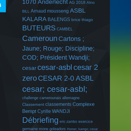
1070 Anderlecht
AG 2018
Alino
ASBL
Arnaud mousseng
BILL
KALARA
BALENGS
brice thiago
BUTEURS
CAMBEL
Cameroun
Cartons ;
Jaune; Rouge; Discipline;
COD; Président Wandji;
cesar-asbl
cesar 2
cesar
zero
CESAR 2-0 ASBL
cesar; cesar-asbl;
challenge camerounais allemagne
Complexe
classements
Classement
Bempt
Cyrille WANDJI
Débriefing
exercice
eric zambo
germaine mone
goleadors
Homer; kamgo; cesar