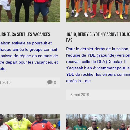
JRNEE: CA SENT LES VACANCES
18/19, DERBY 5: YDE N’Y ARRIVE TOU
PAS
saison estivale se poursuit et
Pour le dernier derby de la saison,
aque année le groupe connait
l’équipe de YDÉ (Yaoundé) versio
 baisse de régine en ce mois de
recevait celle de DLA (Douala). Il
Entre depart pour les vacances, et
s’agissait bien évidemment pour l
etc
YDÉ de rectifier les erreurs commi
après la…etc
et 2019
0
3 mai 2019