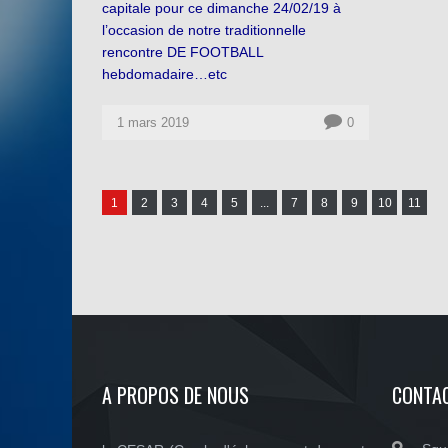
capitale pour ce dimanche 24/02/19 à
l’occasion de notre traditionnelle
rencontre DE FOOTBALL
hebdomadaire…etc
1 mars 2019
0
1
2
3
4
5
...
7
8
9
10
11
A PROPOS DE NOUS
CONTA