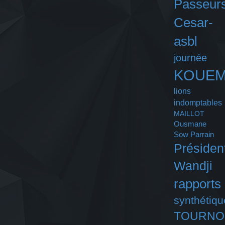
Passeurs
Cesar-
asbl
journée
KOUE
lions
indomptables
MAILLOT
Ousmane
Sow
Parrain
Présiden
Wandji
rapports
synthétiqu
TOURNO