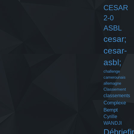
CESAR
2-0
ASBL
cesar;
cesar-
asbl;
challenge
camerounais
allemagne
Classement
classements
Complexe
Bempt
Cyrille
WANDJI
Débriefi