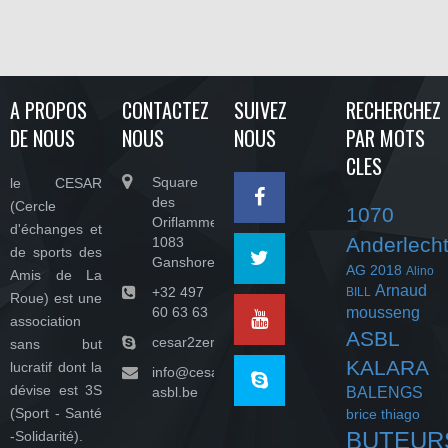
A PROPOS
CONTACTEZ
SUIVEZ
RECHERCHEZ
DE NOUS
NOUS
NOUS
PAR MOTS
CLES
Square
le CESAR
des
(Cercle
1070
Oriflammes,
d'échanges et
Anderlech
1083
de sports des
Ganshoren
AG 2018
Alino
Amis de La
Arnaud
+32 497
BILL
Roue) est une
60 63 63
mousseng
association
ASBL
cesar2zeroasbl
sans but
KALARA
lucratif dont la
info@cesar-
dévise est 3S
asbl.be
BALENGS
(Sport - Santé
brice thiago
BUTEUR
-Solidarité).