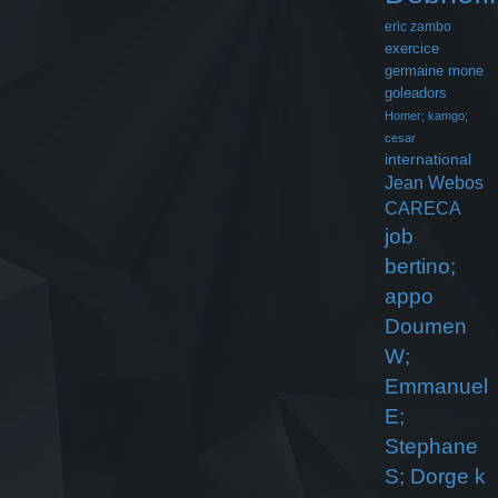
eric zambo
exercice
germaine mone
goleadors
Homer; kamgo;
cesar
international
Jean Webos
CARECA
job
bertino;
appo
Doumen
W;
Emmanuel
E;
Stephane
S; Dorge k