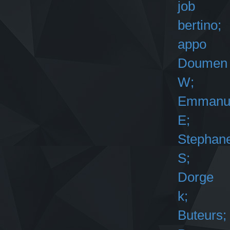
job
bertino;
appo
Doumen
W;
Emmanu
E;
Stephan
S;
Dorge
k;
Buteurs;