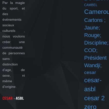
Par la magie
CAMBEL
du sport, et
Camero
des
Cartons ;
événements
sociaux
Jaune;
culturels ,
Rouge;
nous voulons
Discipline;
créer une
communauté
COD;
de personnes
Président
sans
distinction
Wandji;
d'age, de
cesar
sexe, ni
cesar-
même
d'origine.
asbl
cesar 2
zero