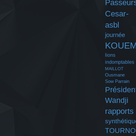
Passeurs
Cesar-
asbl
journée
KOUE
lions
indomptables
MAILLOT
Ousmane
Sow
Parrain
Présiden
Wandji
rapports
synthétiqu
TOURNO