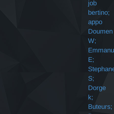
job
bertino;
appo
Doumen
W;
Emmanu
E;
Stephan
S;
Dorge
k;
Buteurs;