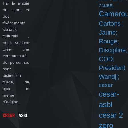
Par la magie
CAMBEL
du sport, et
Camero
des
Cartons ;
événements
sociaux
Jaune;
culturels ,
Rouge;
nous voulons
Discipline;
créer une
communauté
COD;
de personnes
Président
sans
distinction
Wandji;
d'age, de
cesar
sexe, ni
cesar-
même
d'origine.
asbl
cesar 2
zero