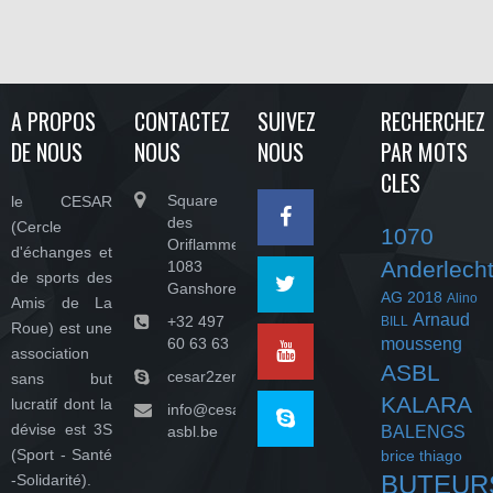
A PROPOS
CONTACTEZ
SUIVEZ
RECHERCHEZ
DE NOUS
NOUS
NOUS
PAR MOTS
CLES
Square
le CESAR
des
(Cercle
1070
Oriflammes,
d'échanges et
Anderlech
1083
de sports des
Ganshoren
AG 2018
Alino
Amis de La
Arnaud
+32 497
BILL
Roue) est une
60 63 63
mousseng
association
ASBL
cesar2zeroasbl
sans but
KALARA
lucratif dont la
info@cesar-
dévise est 3S
asbl.be
BALENGS
(Sport - Santé
brice thiago
BUTEUR
-Solidarité).