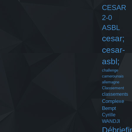
CESAR
2-0
ASBL
cesar;
cesar-
asbl;
challenge
camerounais
allemagne
Classement
classements
Complexe
Bempt
Cyrille
WANDJI
Débriefi