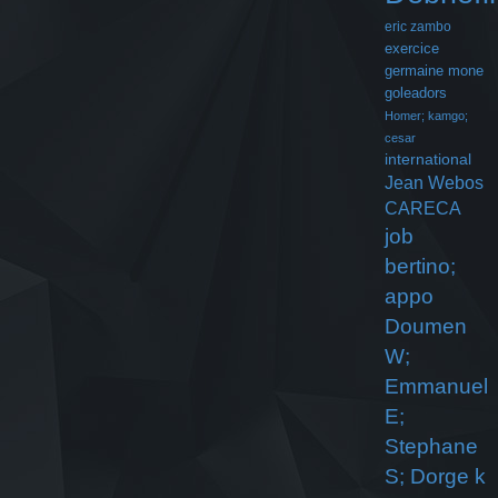
eric zambo
exercice
germaine mone
goleadors
Homer; kamgo;
cesar
international
Jean Webos
CARECA
job
bertino;
appo
Doumen
W;
Emmanuel
E;
Stephane
S; Dorge k