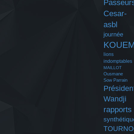
Passeurs
Cesar-
asbl
journée
KOUE
lions
indomptables
MAILLOT
Ousmane
Sow
Parrain
Présiden
Wandji
rapports
synthétiqu
TOURNO