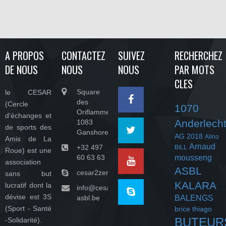
A PROPOS
CONTACTEZ
SUIVEZ
RECHERCHEZ
DE NOUS
NOUS
NOUS
PAR MOTS
CLES
Square
le CESAR
des
(Cercle
1070
Oriflammes,
d'échanges et
Anderlech
1083
de sports des
Ganshoren
AG 2018
Alino
Amis de La
Arnaud
+32 497
BILL
Roue) est une
60 63 63
mousseng
association
ASBL
cesar2zeroasbl
sans but
KALARA
lucratif dont la
info@cesar-
dévise est 3S
asbl.be
BALENGS
(Sport - Santé
brice thiago
BUTEUR
-Solidarité).