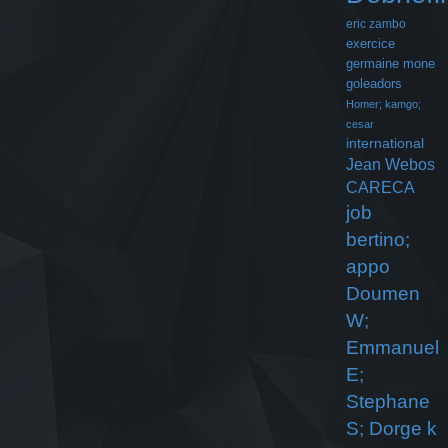
eric zambo
exercice
germaine mone
goleadors
Homer; kamgo;
cesar
international
Jean Webos
CARECA
job
bertino;
appo
Doumen
W;
Emmanuel
E;
Stephane
S; Dorge k