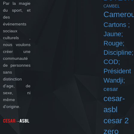
Par la magie
CAMBEL
du sport, et
Camero
des
Cartons ;
événements
sociaux
Jaune;
culturels ,
Rouge;
nous voulons
Discipline;
créer une
communauté
COD;
de personnes
Président
sans
distinction
Wandji;
d'age, de
cesar
sexe, ni
cesar-
même
d'origine.
asbl
cesar 2
zero