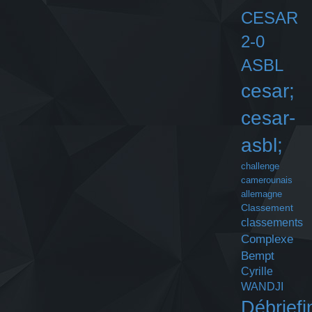
CESAR
2-0
ASBL
cesar;
cesar-
asbl;
challenge
camerounais
allemagne
Classement
classements
Complexe
Bempt
Cyrille
WANDJI
Débriefi