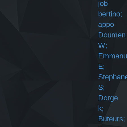
job
bertino;
appo
Doumen
W;
Emmanu
E;
Stephan
S;
Dorge
k;
Buteurs;