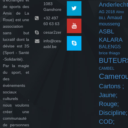
d'échanges et
Anderlech
1083
de sports des
Ganshoren
AG 2018
Alino
Amis de La
Arnaud
+32 497
BILL
Roue) est une
60 63 63
mousseng
association
ASBL
cesar2zeroasbl
sans but
KALARA
lucratif dont la
info@cesar-
dévise est 3S
asbl.be
BALENGS
(Sport - Santé
brice thiago
BUTEUR
-Solidarité).
Par la magie
CAMBEL
du sport, et
Camero
des
Cartons ;
événements
sociaux
Jaune;
culturels ,
Rouge;
nous voulons
Discipline;
créer une
communauté
COD;
de personnes