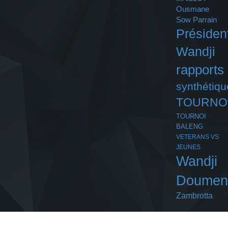
Ousmane
Sow
Parrain
Présiden
Wandji
rapports
synthétiqu
TOURNO
TOURNOI
BALENG
VETERANS VS
JEUNES
Wandji
Doumen
Zambrotta