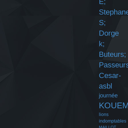
E;
Stephan
S;
Dorge
k;
Buteurs;
Passeurs
Cesar-
asbl
journée
KOUE
lions
indomptables
MAILLOT