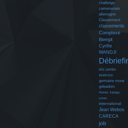
challenge
camerounais
allemagne
Classement
classements
Complexe
Bempt
Cyrille
WANDJI
Débriefi
eric zambo
exercice
germaine mone
goleadors
Homer; kamgo;
cesar
international
Jean Webos
CARECA
job