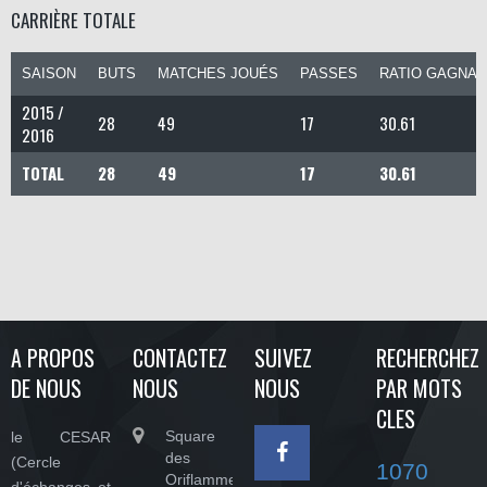
CARRIÈRE TOTALE
SAISON
BUTS
MATCHES JOUÉS
PASSES
RATIO GAGNAN
2015 /
28
49
17
30.61
2016
TOTAL
28
49
17
30.61
A PROPOS
CONTACTEZ
SUIVEZ
RECHERCHEZ
DE NOUS
NOUS
NOUS
PAR MOTS
CLES
Square
le CESAR
des
(Cercle
1070
Oriflammes,